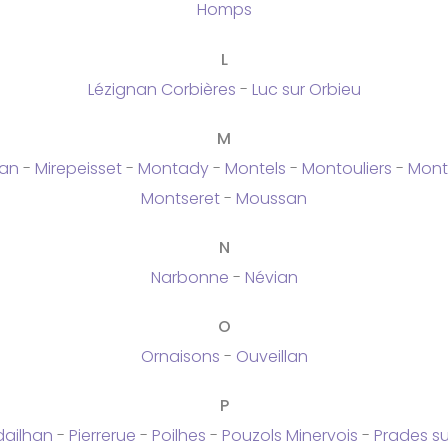
Homps
L
Lézignan Corbières
-
Luc sur Orbieu
M
nan
-
Mirepeisset
-
Montady
-
Montels
-
Montouliers
-
Mont
Montseret
-
Moussan
N
Narbonne
-
Névian
O
Ornaisons
-
Ouveillan
P
dailhan
-
Pierrerue
-
Poilhes
-
Pouzols Minervois
-
Prades s