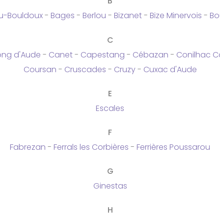
B
u-Bouldoux
-
Bages
-
Berlou
-
Bizanet
-
Bize Minervois
-
Bo
C
ng d'Aude
-
Canet
-
Capestang
-
Cébazan
-
Conilhac C
Coursan
-
Cruscades
-
Cruzy
-
Cuxac d'Aude
E
Escales
F
Fabrezan
-
Ferrals les Corbières
-
Ferrières Poussarou
G
Ginestas
H