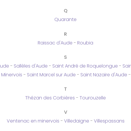
Q
Quarante
R
Raissac d'Aude
-
Roubia
S
Aude
-
Sallèles d'Aude
-
Saint André de Roquelongue
-
Sai
 Minervois
-
Saint Marcel sur Aude
-
Saint Nazaire d'Aude
T
Thézan des Corbières
-
Tourouzelle
V
Ventenac en minervois
-
Villedaigne
-
Villespassans