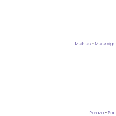
Mailhac
-
Marcorig
Paraza
-
Par