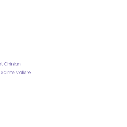
nt Chinian
-
Sainte Valière